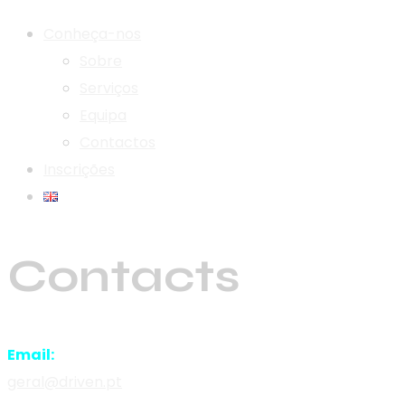
Conheça-nos
Sobre
Serviços
Equipa
Contactos
Inscrições
Contacts
Email:
geral@driven.pt