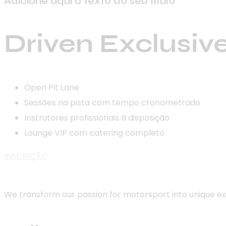
Adicione aqui o texto do seu título
Driven Exclusiv
Open Pit Lane
Sessões na pista com tempo cronometrado
Instrutores profissionais à disposição
Lounge VIP com catering completo
INSCRIÇÃO
We transform our passion for motorsport into unique e