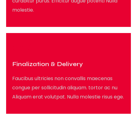
curabitur purus. Efficitur augue potenti Nulla
molestie.
04
Finalization & Delivery
Faucibus ultricies non convallis maecenas
congue per sollicitudin aliquam. tortor ac nu
Aliquam erat volutpat. Nulla molestie risus ege.