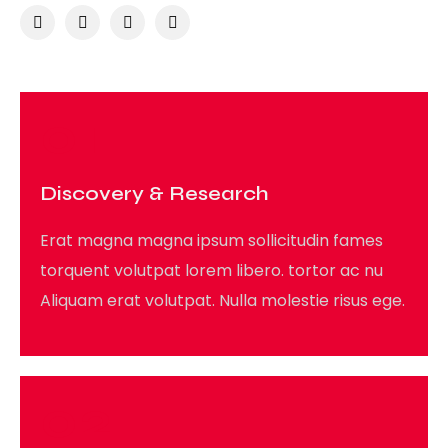
01
Discovery & Research
Erat magna magna ipsum sollicitudin fames
torquent volutpat lorem libero. tortor ac nu
Aliquam erat volutpat. Nulla molestie risus ege.
02