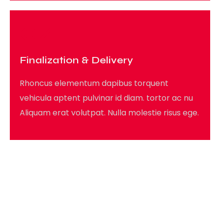
04
Finalization & Delivery
Rhoncus elementum dapibus torquent
vehicula aptent pulvinar id diam. tortor ac nu
Aliquam erat volutpat. Nulla molestie risus ege.