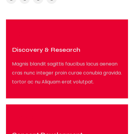
01
Discovery & Research
Magnis blandit sagittis faucibus lacus aenean
cras nunc integer proin curae conubia gravida.
tortor ac nu Aliquam erat volutpat.
02